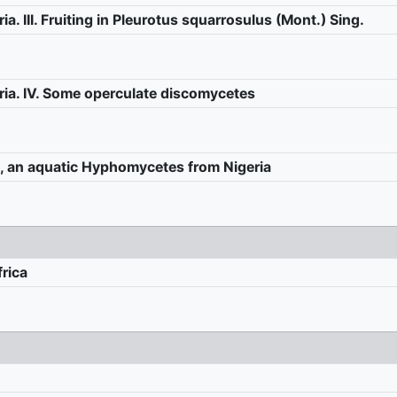
ia. III. Fruiting in Pleurotus squarrosulus (Mont.) Sing.
eria. IV. Some operculate discomycetes
p., an aquatic Hyphomycetes from Nigeria
rica