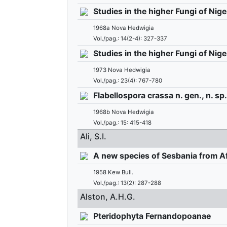
Studies in the higher Fungi of Niger
1968a Nova Hedwigia
Vol./pag.: 14(2-4): 327-337
Studies in the higher Fungi of Nig
1973 Nova Hedwigia
Vol./pag.: 23(4): 767-780
Flabellospora crassa n. gen., n. s
1968b Nova Hedwigia
Vol./pag.: 15: 415-418
Ali, S.I.
A new species of Sesbania from Af
1958 Kew Bull.
Vol./pag.: 13(2): 287-288
Alston, A.H.G.
Pteridophyta Fernandopoanae