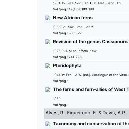
1951 Bol. Real Soc. Esp. Hist. Nat., Secc. Biol.
Vol./pag.: 49(1-3): 189-199
New African ferns
1956 Bol. Soc. Brot., Sér. 2
Vol./pag.: 30: 5-27
Revision of the genus Cassipoure
1925 Bull. Misc. Inform. Kew
Vol./pag.: 241-276
Pteridophyta
1944 In: Exell, A.W. (ed.). Catalogue of the Vasc
Vol./pag.:
The ferns and fern-allies of West T
1959
Vol./pag.:
Alves, R., Figueiredo, E. & Davis, A.P.
Taxonomy and conservation of the 