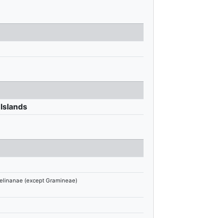
 Islands
mmelinanae (except Gramineae)