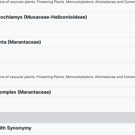
genera of vascular plants. Flowering Plants. Monocotyledons: Alismatanae and Co
enochlamys (Musaceae-Heliconioideae)
nta (Marantaceae)
genera of vascular plants. Flowering Plants. Monocotyledons: Alismatanae and Co
 complex (Marantaceae)
with Synonymy