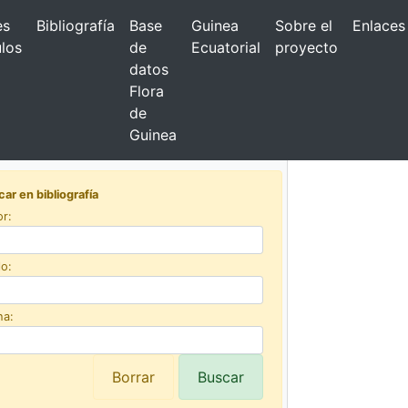
es
Bibliografía
Base
Guinea
Sobre el
Enlaces
los
de
Ecuatorial
proyecto
datos
Flora
de
Atrás
Guinea
ar en bibliografía
or:
lo:
ha: