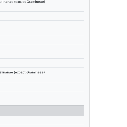
mmelinanae (except Gramineae)
mmelinanae (except Gramineae)